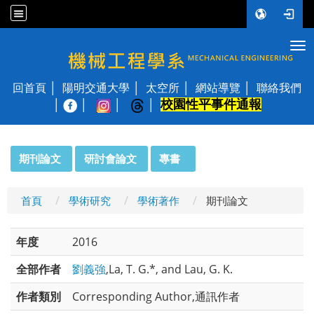
Tog
國立陽明交通大學 機械工程學系
回首頁
陽明交通大學
太空所
網站導覽
聯絡我們
校園性平事件通報
│
:::
期刊論文
研討會論文
專書
首頁
學術研究
學術著作
期刊論文
年度
2016
全部作者
劉義強
,La, T. G.*, and Lau, G. K.
作者類別
Corresponding Author,通訊作者