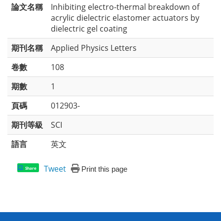
論文名稱
Inhibiting electro-thermal breakdown of
acrylic dielectric elastomer actuators by
dielectric gel coating
期刊名稱
Applied Physics Letters
卷數
108
期數
1
頁碼
012903-
期刊等級
SCI
語言
英文
Tweet
Print this page
Share