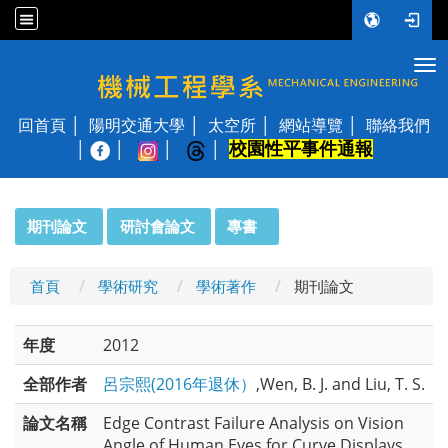
Tog
國立陽明交通大學 機械工程學系
回首頁
陽明交通大學
太空所
網站導覽
聯絡我們
校園性平事件通報
│
:::
期刊論文
研討會論文
專書
首頁
學術研究
學術著作
期刊論文
年度
2012
全部作者
呂宗熙(2016年退休）
,Wen, B. J. and Liu, T. S.
論文名稱
Edge Contrast Failure Analysis on Vision
Angle of Human Eyes for Curve Displays