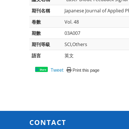
期刊名稱
Japanese Journal of Applied P
卷數
Vol. 48
期數
03A007
期刊等級
SCI,Others
語言
英文
Tweet
Print this page
Share
CONTACT