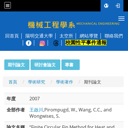
Tog
國立陽明交通大學 機械工程學系
回首頁
陽明交通大學
太空所
網站導覽
聯絡我們
校園性平事件通報
│
:::
期刊論文
研討會論文
專書
首頁
學術研究
學術著作
期刊論文
年度
2007
全部作者
王啟川
,Pirompugd, W., Wang, C.C., and
Wongwises, S.
論文名稱
“Finite Circular Fin Method for Heat and