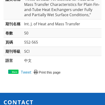
Mass Transfer Characteristics for Plain Fin-
and-Tube Heat Exchangers under Fully
and Partially Wet Surface Conditions,”
期刊名稱
Int. J. of Heat and Mass Transfer
卷數
50
頁碼
552-565
期刊等級
SCI
語言
中文
Tweet
Print this page
Share
CONTACT