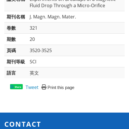
Fluid Drop Through a Micro-Orifice
期刊名稱
J. Magn. Magn. Mater.
卷數
321
期數
20
頁碼
3520-3525
期刊等級
SCI
語言
英文
Tweet
Print this page
Share
CONTACT