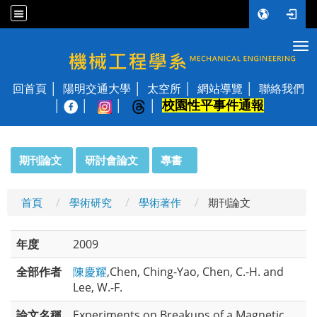
Tog
國立陽明交通大學 機械工程學系
回首頁
陽明交通大學
太空所
網站導覽
聯絡我們
校園性平事件通報
│
:::
期刊論文
研討會論文
專書
首頁
學術研究
學術著作
期刊論文
年度
2009
全部作者
陳慶耀
,Chen, Ching-Yao, Chen, C.-H. and
Lee, W.-F.
論文名稱
Experiments on Breakups of a Magnetic