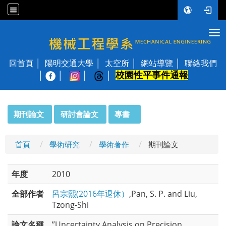
Tog
國立陽明交通大學 機械工程學系
回首頁
陽明交通大學
太空所
網站導覽
聯絡我們
校園性平事件通報
│
:::
期刊論文
研討會論文
專書
首頁
學術研究
學術著作
期刊論文
年度
2010
全部作者
呂宗熙(2016年退休）
,Pan, S. P. and Liu,
Tzong-Shi
論文名稱
”Uncertainty Analysis on Precision