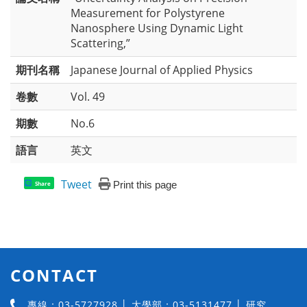
Measurement for Polystyrene
Nanosphere Using Dynamic Light
Scattering,”
期刊名稱
Japanese Journal of Applied Physics
卷數
Vol. 49
期數
No.6
語言
英文
Tweet
Print this page
Share
CONTACT
專線：03-5727928 │ 大學部：03-5131477 │ 研究