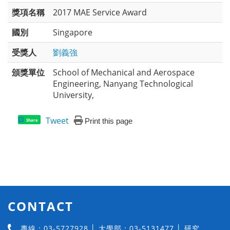
獎項名稱
2017 MAE Service Award
國別
Singapore
受獎人
劉義強
頒獎單位
School of Mechanical and Aerospace
Engineering, Nanyang Technological
University,
Tweet
Print this page
Share
CONTACT
專線：03-5727928 │ 大學部：03-5131477 │ 研究