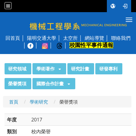
Tog
國立陽明交通大學 機械工程學系
回首頁
陽明交通大學
太空所
網站導覽
聯絡我們
校園性平事件通報
│
:::
研究領域
學術著作
研究計畫
研發專利
榮譽獎項
國際合作計畫
首頁
學術研究
榮譽獎項
年度
2017
類別
校內榮譽