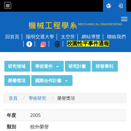
Tog
國立陽明交通大學 機械工程學系
回首頁
陽明交通大學
太空所
網站導覽
聯絡我們
校園性平事件通報
│
:::
研究領域
學術著作
研究計畫
研發專利
榮譽獎項
國際合作計畫
首頁
學術研究
榮譽獎項
年度
2005
類別
校外榮譽