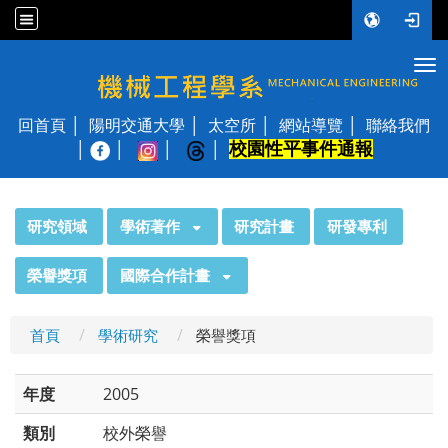
Tog
國立陽明交通大學 機械工程學系
回首頁
陽明交通大學
太空所
網站導覽
聯絡我們
校園性平事件通報
│
:::
研究領域
學術著作
研究計畫
研發專利
榮譽獎項
國際合作計畫
首頁
學術研究
榮譽獎項
年度
2005
類別
校外榮譽