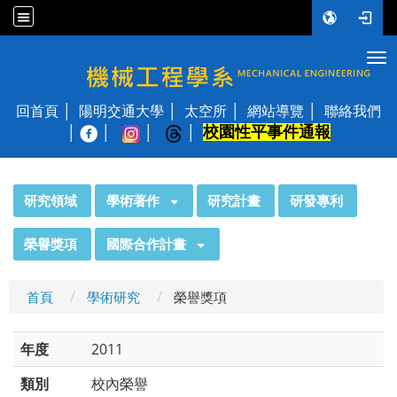
Tog
國立陽明交通大學 機械工程學系
回首頁
陽明交通大學
太空所
網站導覽
聯絡我們
校園性平事件通報
│
:::
研究領域
學術著作
研究計畫
研發專利
榮譽獎項
國際合作計畫
首頁
學術研究
榮譽獎項
年度
2011
類別
校內榮譽