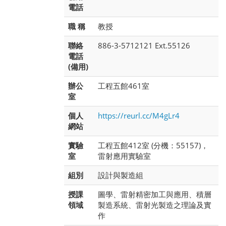
電話
職 稱
教授
聯絡
886-3-5712121 Ext.55126
電話
(備用)
辦公
工程五館461室
室
個人
https://reurl.cc/M4gLr4
網站
實驗
工程五館412室 (分機：55157)，
室
雷射應用實驗室
組別
設計與製造組
授課
圖學、雷射精密加工與應用、積層
領域
製造系統、雷射光製造之理論及實
作