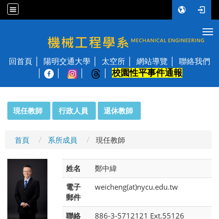
Tog
國立陽明交通大學 機械工程學系
回首頁
陽明交通大學
太空所
網站導覽
聯絡我們
校園性平事件通報
│
:::
現任教師
行政人員
退休教師
首頁
系所成員
現任教師
姓名
鄭中緯
電子
weicheng(at)nycu.edu.tw
郵件
聯絡
886-3-5712121 Ext.55126