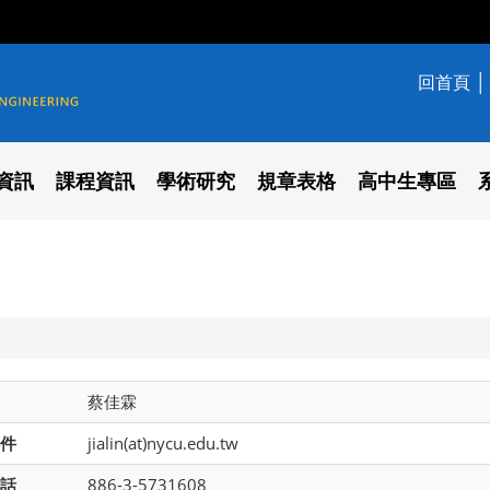
回首頁
學系
資訊
課程資訊
學術研究
規章表格
高中生專區
蔡佳霖
件
jialin(at)nycu.edu.tw
話
886-3-5731608