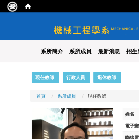
國立陽明交通大學 機械工程
系所簡介
系所成員
最新消息
招生
:::
現任教師
行政人員
退休教師
首頁
系所成員
現任教師
姓名
電子郵
聯絡電