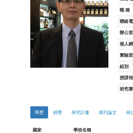
職 稱
聯絡電
辦公室
個人網
實驗室
組別
授課領
研究專
學歷
經歷
研究計畫
期刊論文
研
國家
學校名稱