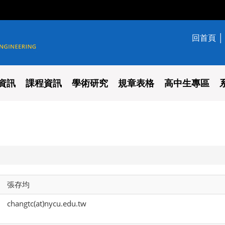
回首頁
學系
資訊
課程資訊
學術研究
規章表格
高中生專區
張存均
changtc(at)nycu.edu.tw