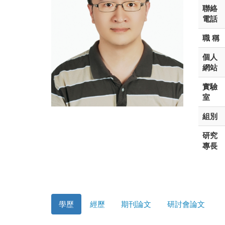
聯絡
電話
職 稱
個人
網站
實驗
室
組別
研究
專長
學歷
經歷
期刊論文
研討會論文