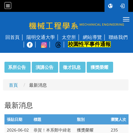
Tog
國立陽明交通大學 機械工程學系
回首頁
陽明交通大學
太空所
網站導覽
聯絡我們
校園性平事件通報
│
:::
系所公告
演講公告
徵才訊息
獲獎榮耀
首頁
最新消息
最新消息
張貼日期
標題
類別
瀏覽人次
2026-06-02
獲獎榮耀
235
恭賀！本系鄭中緯老