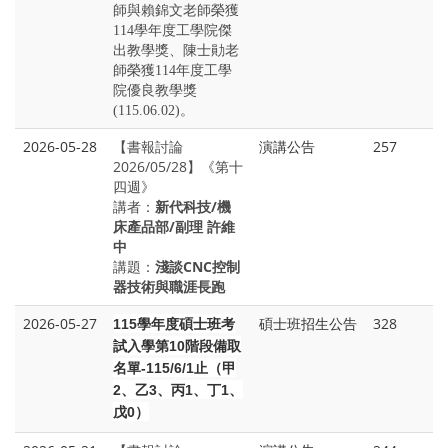
師與賴錦文老師榮獲
114學年度工學院傑
出教學獎、陳士勛老
師榮獲114年度工學
院優良教學獎
(115.06.02)。
2026-05-28
【書報討論
演講公告
257
2026/05/28】《第十
四週》
講者：
新代科技/機
床產品部/副理 許維
中
講題：
淺談CNC控制
器技術與職涯長跑
2026-05-27
碩士班招生公告
328
115
學年度碩士班考
試入學第10階段備取
名單-115/6/1止（甲
2、乙3、丙1、丁1、
戊0）