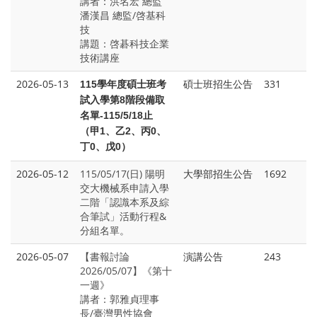
講者：洪名宏 總監
潘漢昌 總監/啓基科
技
講題：啓碁科技企業
技術講座
2026-05-13
碩士班招生公告
331
115
學年度碩士班考
試入學第8階段備取
名單-115/5/18止
（甲1、乙2、丙0、
丁0、戊0）
2026-05-12
115/05/17(日) 陽明
大學部招生公告
1692
交大機械系申請入學
二階「認識本系及綜
合筆試」活動行程&
分組名單。
2026-05-07
【書報討論
演講公告
243
2026/05/07】《第十
一週》
講者：郭雅貞理事
長/臺灣男性協會