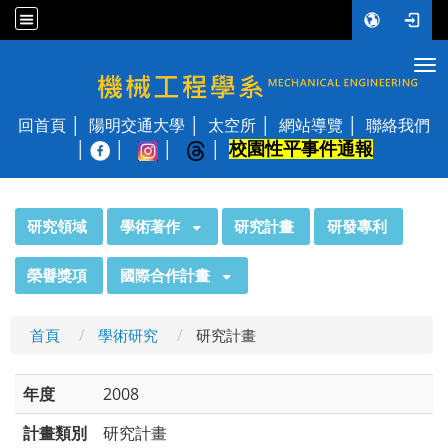
Tog
國立陽明交通大學 機械工程學系
回首頁
陽明交通大學
太空所
網站導覽
聯絡我們
校園性平事件通報
│
:::
研究領域
學術著作
研究計畫
研發專利
榮譽獎項
國際合作計畫
首頁
學術研究
研究計畫
年度
2008
計畫類別
研究計畫