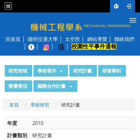
Tog
國立陽明交通大學 機械工程學系
回首頁
陽明交通大學
太空所
網站導覽
聯絡我們
校園性平事件通報
│
:::
研究領域
學術著作
研究計畫
研發專利
榮譽獎項
國際合作計畫
首頁
學術研究
研究計畫
年度
2010
計畫類別
研究計畫