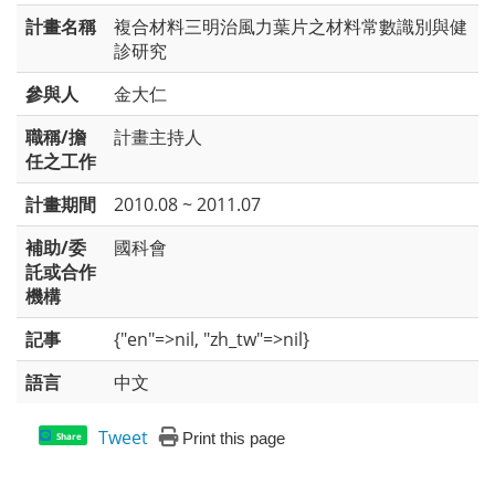
計畫名稱
複合材料三明治風力葉片之材料常數識別與健
診研究
參與人
金大仁
職稱/擔
計畫主持人
任之工作
計畫期間
2010.08 ~ 2011.07
補助/委
國科會
託或合作
機構
記事
{"en"=>nil, "zh_tw"=>nil}
語言
中文
Tweet
Print this page
Share