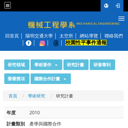
Tog
國立陽明交通大學 機械工程學系
回首頁
陽明交通大學
太空所
網站導覽
聯絡我們
校園性平事件通報
│
:::
研究領域
學術著作
研究計畫
研發專利
榮譽獎項
國際合作計畫
首頁
學術研究
研究計畫
年度
2010
計畫類別
產學與國際合作