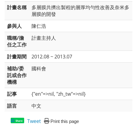
計畫名稱
多層膜共擠出製程的層厚均勻性改善及奈米多
層膜的開發
參與人
陳仁浩
職稱/擔
計畫主持人
任之工作
計畫期間
2012.08 ~ 2013.07
補助/委
國科會
託或合作
機構
記事
{"en"=>nil, "zh_tw"=>nil}
語言
中文
Tweet
Print this page
Share