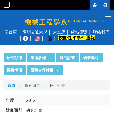
Tog
國立陽明交通大學 機械工程學系
回首頁
陽明交通大學
太空所
網站導覽
聯絡我們
校園性平事件通報
│
:::
研究領域
學術著作
研究計畫
研發專利
榮譽獎項
國際合作計畫
首頁
學術研究
研究計畫
年度
2012
計畫類別
研究計畫