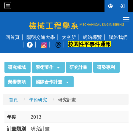
Tog
國立陽明交通大學 機械工程學系
回首頁
陽明交通大學
太空所
網站導覽
聯絡我們
校園性平事件通報
│
:::
研究領域
學術著作
研究計畫
研發專利
榮譽獎項
國際合作計畫
首頁
學術研究
研究計畫
年度
2013
計畫類別
研究計畫