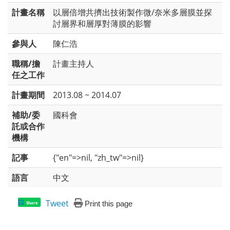
計畫名稱
以層倍增共擠出技術製作微/奈米多層膜並探
討層界和層厚對薄膜的影響
參與人
陳仁浩
職稱/擔
計畫主持人
任之工作
計畫期間
2013.08 ~ 2014.07
補助/委
國科會
託或合作
機構
記事
{"en"=>nil, "zh_tw"=>nil}
語言
中文
Tweet
Print this page
Share