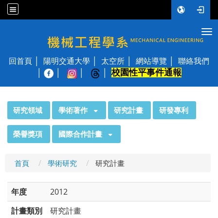
Tog
國立陽明交通大學 機械工程學系
回首頁
陽明交通大學
太空所
網站導覽
聯絡我們
校園性平事件通報
│
:::
研究領域
學術著作
研究計畫
研發專利
榮譽獎項
國際合作計畫
首頁
學術研究
研究計畫
年度
2012
計畫類別
研究計畫