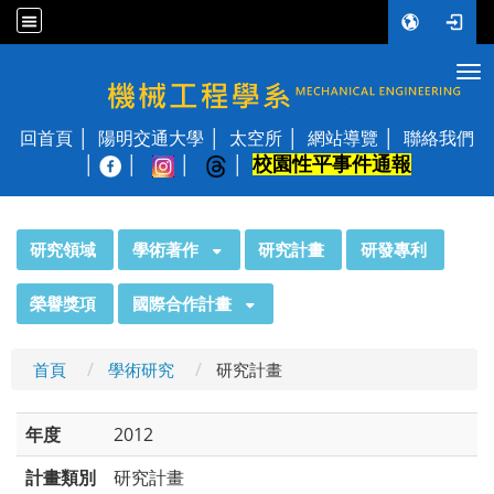
Tog
國立陽明交通大學 機械工程學系
回首頁
陽明交通大學
太空所
網站導覽
聯絡我們
校園性平事件通報
│
:::
研究領域
學術著作
研究計畫
研發專利
榮譽獎項
國際合作計畫
首頁
學術研究
研究計畫
年度
2012
計畫類別
研究計畫