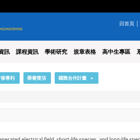
回首頁
學系
資訊
課程資訊
學術研究
規章表格
高中生專區
研發專利
榮譽獎項
國際合作計畫
nerated electrical field, short-life species, and long-life spec