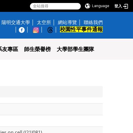
Language
登入
陽明交通大學
太空所
網站導覽
聯絡我們
校園性平事件通報
│
系友專區
師生榮譽榜
大學部學生團隊
ies on cell (J21I081)