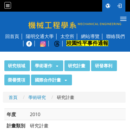
Tog
國立陽明交通大學 機械工程學系
回首頁
陽明交通大學
太空所
網站導覽
聯絡我們
校園性平事件通報
│
:::
研究領域
學術著作
研究計畫
研發專利
榮譽獎項
國際合作計畫
首頁
學術研究
研究計畫
年度
2010
計畫類別
研究計畫