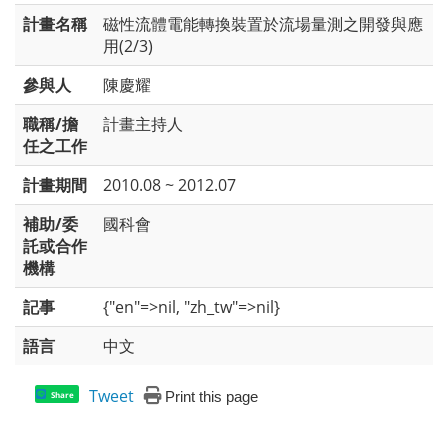
計畫名稱
磁性流體電能轉換裝置於流場量測之開發與應
用(2/3)
參與人
陳慶耀
職稱/擔
計畫主持人
任之工作
計畫期間
2010.08 ~ 2012.07
補助/委
國科會
託或合作
機構
記事
{"en"=>nil, "zh_tw"=>nil}
語言
中文
Tweet
Print this page
Share