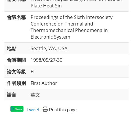
Plate Heat Sin
會議名稱
Proceedings of the Sixth Intersociety
Conference on Thermal and
Thermomechanical Phenomena in
Electronic System
地點
Seattle, WA, USA
會議期間
1998/05/27-30
論文等級
EI
作者類別
First Author
語言
英文
Tweet
Print this page
Share