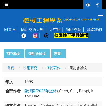
Tog
國立陽明交通大學 機械工程學系
回首頁
陽明交通大學
太空所
網站導覽
聯絡我們
校園性平事件通報
│
:::
期刊論文
研討會論文
專書
首頁
學術研究
學術著作
研討會論文
年度
1998
全部作者
陳清榮(2023年退休)
,Chen, C. L., Peppi, K.
and Liao, C.
論文名稱
Thermal Analysis Design Tool for Parallel