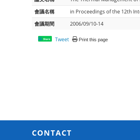
會議名稱
in Proceedings of the 12th In
會議期間
2006/09/10-14
Tweet
Print this page
Share
CONTACT