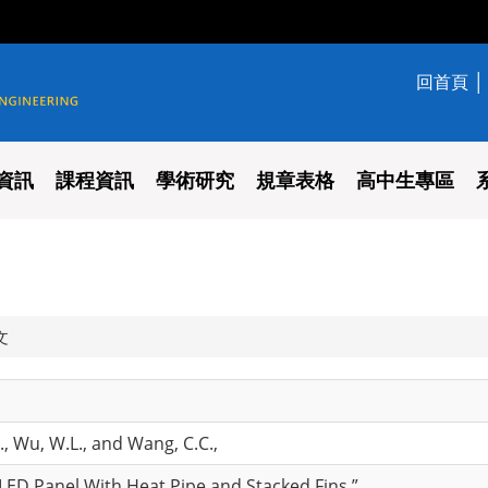
回首頁
學系
資訊
課程資訊
學術研究
規章表格
高中生專區
文
H., Wu, W.L., and Wang, C.C.,
ED Panel With Heat Pipe and Stacked Fins,”