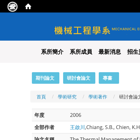
國立陽明交通大學 機械工程
系所簡介
系所成員
最新消息
招生
:::
期刊論文
研討會論文
專書
首頁
學術研究
學術著作
研討會論
年度
2006
全部作者
王啟川
,Chiang, S.B., Chien, K.
論文名稱
The Thermal Management of L