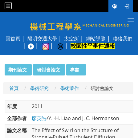
Tog
國立陽明交通大學 機械工程學系
回首頁
陽明交通大學
太空所
網站導覽
聯絡我們
校園性平事件通報
│
:::
期刊論文
研討會論文
專書
首頁
學術研究
學術著作
研討會論文
年度
2011
全部作者
廖英皓
/Y. -H. Liao and J. C. Hermanson
論文名稱
The Effect of Swirl on the Structure of
Strongly-Pulsed Turbulent Diffusion