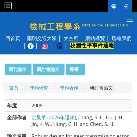
Tog
國立陽明交通大學 機械工程學系
回首頁
陽明交通大學
太空所
網站導覽
聯絡我們
校園性平事件通報
│
:::
期刊論文
研討會論文
專書
首頁
學術研究
學術著作
研討會論文
年度
2008
全部作者
洪景華 (2026年退休)
,Chang, S. L., Liu, J. H.,
Jin, K. W., Hung, C. H. and Chen, S. H.
論文名稱
Robust design for gear transmission error