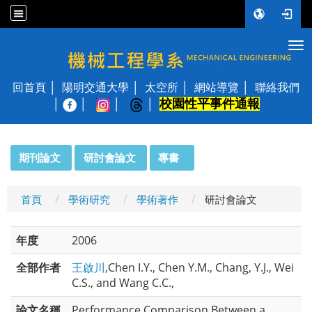
Tog
國立陽明交通大學 機械工程學系
回首頁
陽明交通大學
太空所
網站導覽
聯絡我們
校園性平事件通報
│
:::
期刊論文
研討會論文
專書
首頁
學術研究
學術著作
研討會論文
年度
2006
全部作者
王啟川
,Chen I.Y., Chen Y.M., Chang, Y.J., Wei
C.S., and Wang C.C.,
論文名稱
Performance Comparison Between a