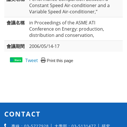
Constant Speed Air-conditioner and a
Variable Speed Air-conditioner,”
會議名稱
in Proceedings of the ASME ATI
Conference on Energy: production,
distribution and conservation,
會議期間
2006/05/14-17
Tweet
Print this page
Share
CONTACT
專線：03-5727928 │ 大學部：03-5131477 │ 研究