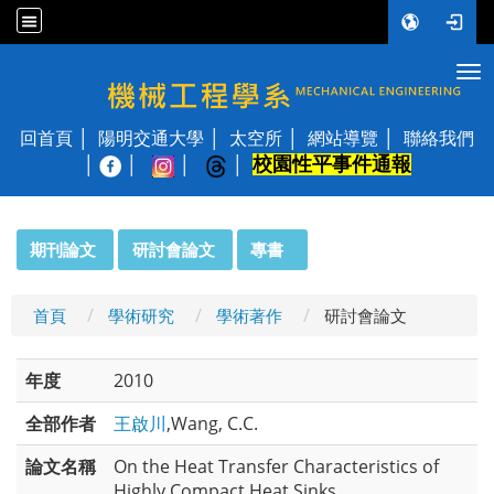
Tog
國立陽明交通大學 機械工程學系
回首頁
陽明交通大學
太空所
網站導覽
聯絡我們
校園性平事件通報
│
:::
期刊論文
研討會論文
專書
首頁
學術研究
學術著作
研討會論文
年度
2010
全部作者
王啟川
,Wang, C.C.
論文名稱
On the Heat Transfer Characteristics of
Highly Compact Heat Sinks