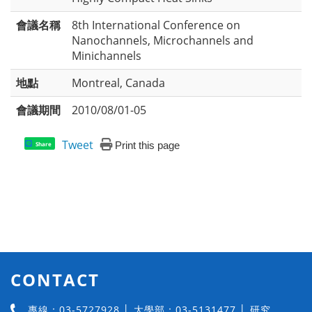
會議名稱
8th International Conference on
Nanochannels, Microchannels and
Minichannels
地點
Montreal, Canada
會議期間
2010/08/01-05
Tweet
Print this page
Share
CONTACT
專線：03-5727928 │ 大學部：03-5131477 │ 研究