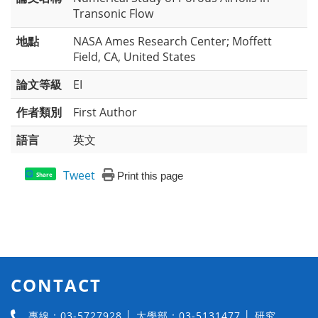
Transonic Flow
地點
NASA Ames Research Center; Moffett
Field, CA, United States
論文等級
EI
作者類別
First Author
語言
英文
Tweet
Print this page
Share
CONTACT
專線：03-5727928 │ 大學部：03-5131477 │ 研究