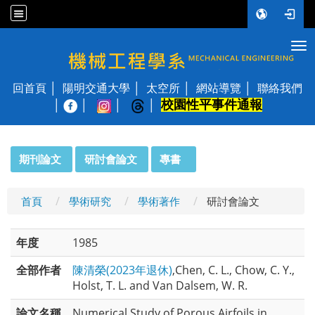
Tog
國立陽明交通大學 機械工程學系
回首頁
陽明交通大學
太空所
網站導覽
聯絡我們
校園性平事件通報
│
:::
期刊論文
研討會論文
專書
首頁
學術研究
學術著作
研討會論文
年度
1985
全部作者
陳清榮(2023年退休)
,Chen, C. L., Chow, C. Y.,
Holst, T. L. and Van Dalsem, W. R.
論文名稱
Numerical Study of Porous Airfoils in