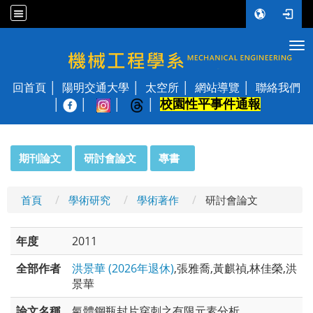
Tog
國立陽明交通大學 機械工程學系
回首頁
陽明交通大學
太空所
網站導覽
聯絡我們
校園性平事件通報
│
:::
期刊論文
研討會論文
專書
首頁
學術研究
學術著作
研討會論文
年度
2011
全部作者
洪景華 (2026年退休)
,張雅喬,黃麒禎,林佳榮,洪
景華
論文名稱
氣體鋼瓶封片穿刺之有限元素分析