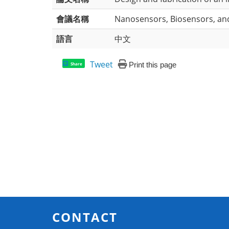
會議名稱
Nanosensors, Biosensors, an
語言
中文
Tweet
Print this page
Share
CONTACT