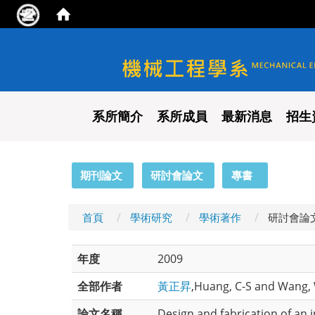
國立陽明交通大學 機械工程
系所簡介
系所成員
最新消息
招生
:::
期刊論文
研討會論文
專書
首頁
學術研究
學術著作
研討會論
年度
2009
全部作者
黃正昇
,Huang, C-S and Wang,
論文名稱
Design and fabrication of an 