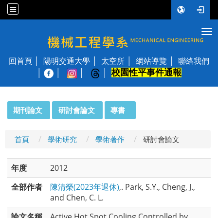
Tog
國立陽明交通大學 機械工程學系
回首頁
陽明交通大學
太空所
網站導覽
聯絡我們
校園性平事件通報
│
:::
期刊論文
研討會論文
專書
首頁
學術研究
學術著作
研討會論文
年度
2012
全部作者
陳清榮(2023年退休)
,. Park, S.Y., Cheng, J.,
and Chen, C. L.
論文名稱
Active Hot Spot Cooling Controlled by