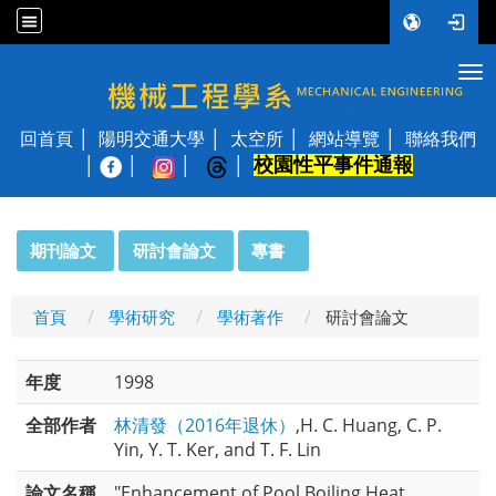
Tog
國立陽明交通大學 機械工程學系
回首頁
陽明交通大學
太空所
網站導覽
聯絡我們
校園性平事件通報
│
:::
期刊論文
研討會論文
專書
首頁
學術研究
學術著作
研討會論文
年度
1998
全部作者
林清發（2016年退休）
,H. C. Huang, C. P.
Yin, Y. T. Ker, and T. F. Lin
論文名稱
"Enhancement of Pool Boiling Heat