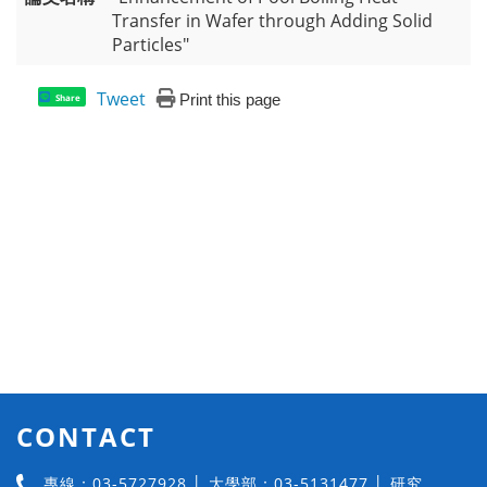
Transfer in Wafer through Adding Solid
Particles"
Tweet
Print this page
Share
CONTACT
專線：03-5727928 │ 大學部：03-5131477 │ 研究