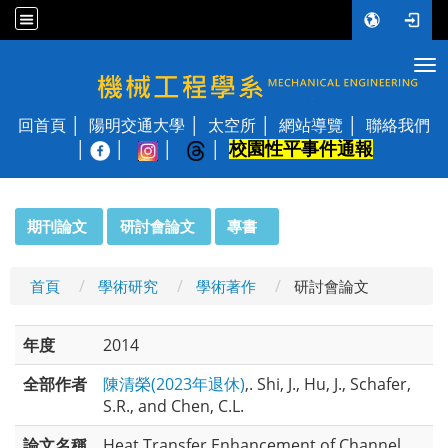
Tog
國立陽明交通大學 機械工程學系
回首頁
陽明交通大學
太空所
網站導覽
聯絡我們
校園性平事件通報
│
:::
期刊論文
研討會論文
專書
首頁
學術研究
學術著作
研討會論文
年度
2014
全部作者
陳清榮(2023年退休)
,. Shi, J., Hu, J., Schafer,
S.R., and Chen, C.L.
論文名稱
Heat Transfer Enhancement of Channel