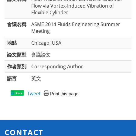
Flow via Vortex-Induced Vibration of
Flexible Cylinder
會議名稱
ASME 2014 Fluids Engineering Summer
Meeting
地點
Chicago, USA
論文類型
會議論文
作者類別
Corresponding Author
語言
英文
Tweet
Print this page
Share
CONTACT