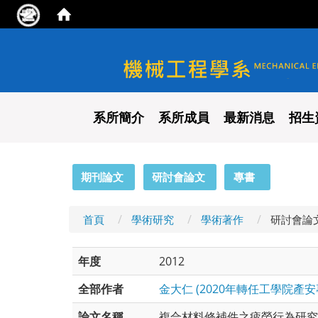
國立陽明交通大學 機械工程
系所簡介
系所成員
最新消息
招生
:::
期刊論文
研討會論文
專書
首頁
學術研究
學術著作
研討會論
年度
2012
全部作者
金大仁 (2020年轉任工學院產安
論文名稱
複合材料修補件之疲勞行為研究