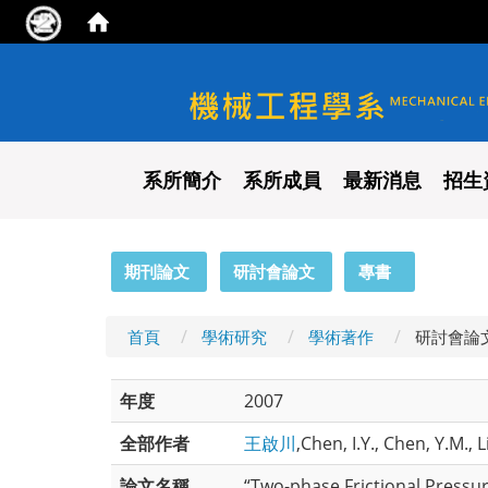
國立陽明交通大學 機械工程
系所簡介
系所成員
最新消息
招生
:::
期刊論文
研討會論文
專書
首頁
學術研究
學術著作
研討會論
年度
2007
全部作者
王啟川
,Chen, I.Y., Chen, Y.M., 
論文名稱
“Two-phase Frictional Pressu