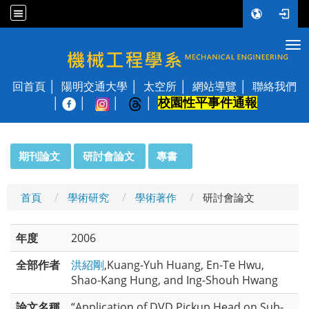
Tog
國立陽明交通大學 機械工程學系
回首頁
陽明交通大學
太空所
網站導覽
聯絡我們
校園性平事件通報
│
:::
期刊論文
研討會論文
專書
首頁
學術研究
學術著作
研討會論文
年度
2006
全部作者
洪紹剛
,Kuang-Yuh Huang, En-Te Hwu,
Shao-Kang Hung, and Ing-Shouh Hwang
論文名稱
“Application of DVD Pickup Head on Sub-