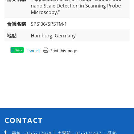
nano Scale Detection in Scanning Probe
Microscopy,”
會議名稱
SPS'06/SPSTM-1
地點
Hamburg, Germany
Tweet
Print this page
Share
CONTACT
專線：03-5727928 │ 大學部：03-5131477 │ 研究