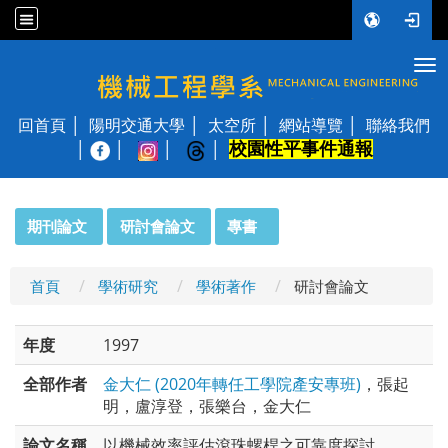
Tog
國立陽明交通大學 機械工程學系
回首頁
陽明交通大學
太空所
網站導覽
聯絡我們
校園性平事件通報
│
:::
期刊論文
研討會論文
專書
首頁
學術研究
學術著作
研討會論文
年度
1997
全部作者
金大仁 (2020年轉任工學院產安專班)
，張起
明，盧淳登，張樂台，金大仁
論文名稱
以機械效率評估滾珠螺桿之可靠度探討