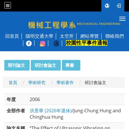
Tog
國立陽明交通大學 機械工程學系
回首頁
陽明交通大學
太空所
網站導覽
聯絡我們
校園性平事件通報
│
:::
期刊論文
研討會論文
專書
首頁
學術研究
學術著作
研討會論文
年度
2006
全部作者
洪景華 (2026年退休)
/Jung-Chung Hung and
Chinghua Hung
論文名稱
“The Effect of Ultrasonic Vibration on