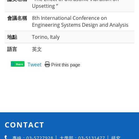
Upsetting “
會議名稱
8th International Conference on
Engineering Systems Design and Analysis
地點
Torino, Italy
語言
英文
Tweet
Print this page
Share
CONTACT
專線：03-5727928 │ 大學部：03-5131477 │ 研究