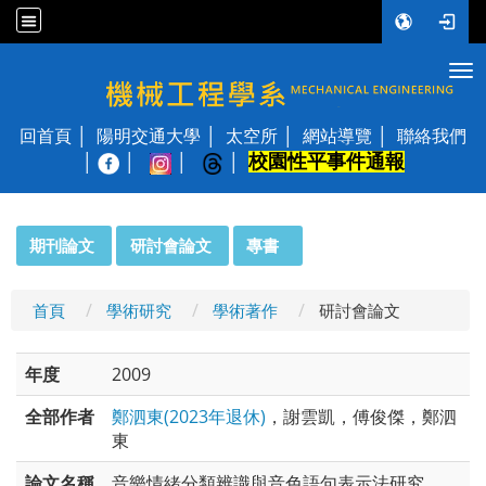
Tog
國立陽明交通大學 機械工程學系
回首頁
陽明交通大學
太空所
網站導覽
聯絡我們
校園性平事件通報
│
:::
期刊論文
研討會論文
專書
首頁
學術研究
學術著作
研討會論文
年度
2009
全部作者
鄭泗東(2023年退休)
，謝雲凱，傅俊傑，鄭泗
東
論文名稱
音樂情緒分類辨識與音色語句表示法研究