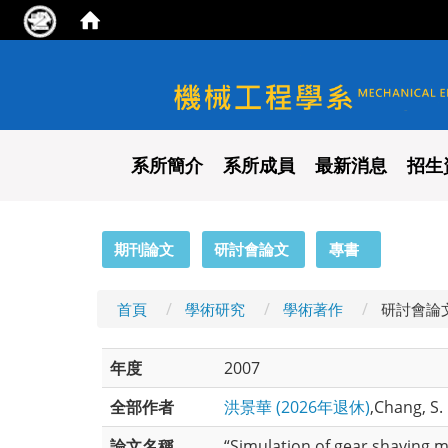
國立陽明交通大學 機械工程
系所簡介
系所成員
最新消息
招生
:::
期刊論文
研討會論文
專書
首頁
學術研究
學術著作
研討會論
年度
2007
全部作者
洪景華 (2026年退休)
,Chang, S. L
論文名稱
“Simulation of gear shaving m