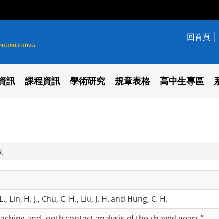
回首頁
學系
資訊
課程資訊
學術研究
規章表格
高中生專區
文
., Lin, H. J., Chu, C. H., Liu, J. H. and Hung, C. H.
achine and tooth contact analysis of the shaved gears,”