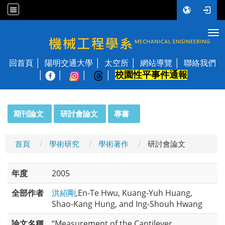
Tog
國立陽明交通大學 機械工程學系
回首頁
陽明交通大學
太空所
網站導覽
聯絡我們
校園性平事件通報
│
:::
期刊論文
研討會論文
專書
首頁
學術研究
學術著作
研討會論文
年度
2005
全部作者
洪紹剛
,En-Te Hwu, Kuang-Yuh Huang,
Shao-Kang Hung, and Ing-Shouh Hwang
論文名稱
“Measurement of the Cantilever