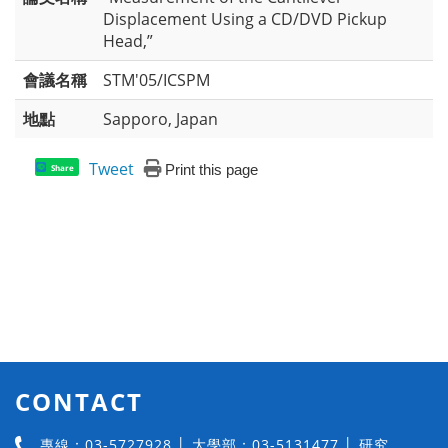
Displacement Using a CD/DVD Pickup
Head,”
會議名稱
STM'05/ICSPM
地點
Sapporo, Japan
Tweet
Print this page
Share
CONTACT
專線：03-5727928 │ 大學部：03-5131477 │ 研究