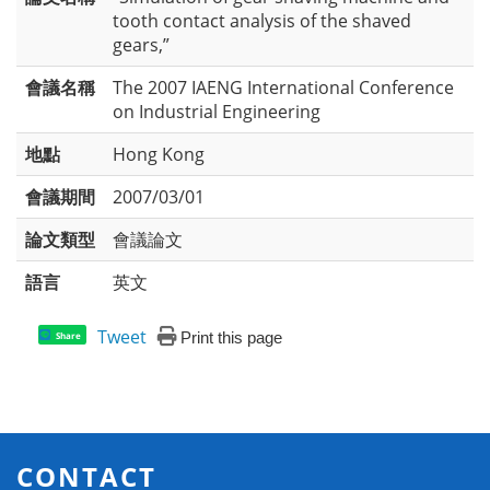
tooth contact analysis of the shaved
gears,”
會議名稱
The 2007 IAENG International Conference
on Industrial Engineering
地點
Hong Kong
會議期間
2007/03/01
論文類型
會議論文
語言
英文
Tweet
Print this page
Share
CONTACT