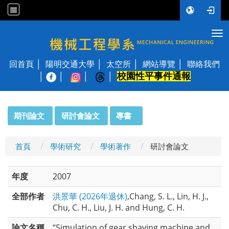
Tog
國立陽明交通大學 機械工程學系
回首頁
陽明交通大學
太空所
網站導覽
聯絡我們
校園性平事件通報
│
:::
期刊論文
研討會論文
專書
首頁
學術研究
學術著作
研討會論文
年度
2007
全部作者
洪景華 (2026年退休)
,Chang, S. L., Lin, H. J.,
Chu, C. H., Liu, J. H. and Hung, C. H.
論文名稱
“Simulation of gear shaving machine and