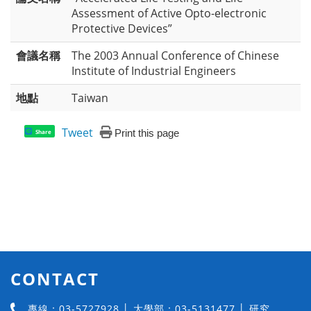
Assessment of Active Opto-electronic
Protective Devices”
會議名稱
The 2003 Annual Conference of Chinese
Institute of Industrial Engineers
地點
Taiwan
Tweet
Print this page
Share
CONTACT
專線：03-5727928 │ 大學部：03-5131477 │ 研究