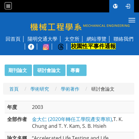
Tog
國立陽明交通大學 機械工程學系
回首頁
陽明交通大學
太空所
網站導覽
聯絡我們
校園性平事件通報
│
:::
期刊論文
研討會論文
專書
首頁
學術研究
學術著作
研討會論文
年度
2003
全部作者
金大仁 (2020年轉任工學院產安專班)
,T. K.
Chung and T. Y. Kam, S. B. Hsieh
論文名稱
“Accelerated Life Testing and Life