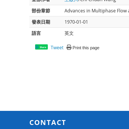
部份章節
Advances in Multiphase Flow a
發表日期
1970-01-01
語言
英文
Tweet
Print this page
Share
CONTACT