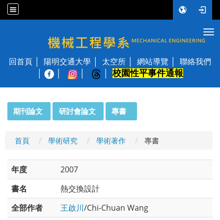
Tog
國立陽明交通大學 機械工程學系
回首頁
陽明交通大學
太空所
網站導覽
聯絡我們
校園性平事件通報
│
:::
期刊論文
研討會論文
專書
首頁
學術研究
學術著作
專書
年度
2007
書名
熱交換設計
全部作者
王啟川
/Chi-Chuan Wang