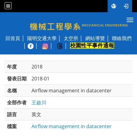
Tog
國立陽明交通大學 機械工程學系
回首頁
陽明交通大學
太空所
網站導覽
聯絡我們
校園性平事件通報
│
年度
2018
發表日期
2018-01
名稱
Airflow management in datacenter
全部作者
王啟川
語言
英文
檔案
Airflow management in datacenter