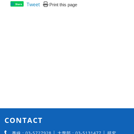
Tweet
Print this page
Share
CONTACT
專線：03-5727928 │ 大學部：03-5131477 │ 研究