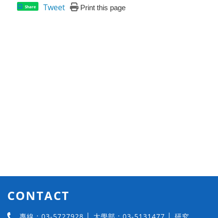
Tweet
Print this page
Share
CONTACT
專線：03-5727928 │ 大學部：03-5131477 │ 研究