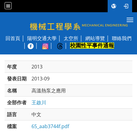
Tog
國立陽明交通大學 機械工程學系
回首頁
陽明交通大學
太空所
網站導覽
聯絡我們
校園性平事件通報
│
年度
2013
發表日期
2013-09
名稱
高溫熱泵之應用
全部作者
王啟川
語言
中文
檔案
65_aab3744f.pdf