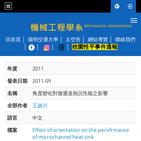
Tog
國立陽明交通大學 機械工程學系
回首頁
陽明交通大學
太空所
網站導覽
聯絡我們
校園性平事件通報
│
年度
2011
發表日期
2011-09
名稱
角度變化對微通道熱沉性能之影響
全部作者
王啟川
語言
中文
檔案
Effect of orientation on the perofrmance
of microchannel heat sink