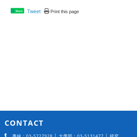
Tweet
Print this page
Share
CONTACT
專線：03-5727928 │ 大學部：03-5131477 │ 研究